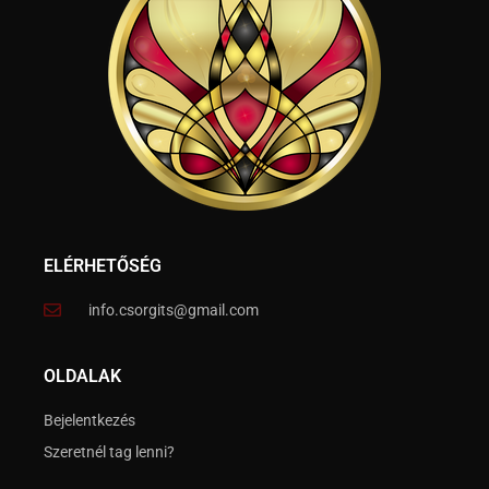
ELÉRHETŐSÉG
info.csorgits@gmail.com
OLDALAK
Bejelentkezés
Szeretnél tag lenni?